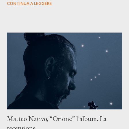
CONTINUA A LEGGERE
riflette il peso del presente. ASCOLTA IL BRANO SU SPOTIFY
ASCOLTA IL BRANO SU TUTTE LE PIATTAFORME DIGITALI
Il testo di Luna Torta nasce in un momento di blocco creativo, in
un tempo segnato da guerre, disorientamento e tensioni globali.
La canzone racconta la difficoltà di creare, e perfino di esistere,
sotto il peso della realtà. Ma lo fa cercando una via d’uscita, una
forma di assoluzione, nel vivere e nel suonare, nel trovare respiro
anche quando l’aria sembra farsi più densa. Il brano è anche una
dichiarazione d’intenti: Cico Messina apre il suo nuovo percorso
artistico con una composizi...
Matteo Nativo, “Orione” l'album. La
recensione