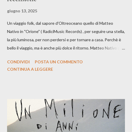
giugno 13, 2025
Un viaggio folk, dal sapore d'Oltreoceano quello di Matteo
Nativo in "Orione" ( RadiciMusic Records) , per seguire una stella,
la più luminosa, per non perdersi e per tornare a casa. Perchè è
bello il viaggio, ma è anche più dolce il ritorno. Matteo Nativo per
la prima si cimenta con un album di inediti e ci arriva ad un'età
CONDIVIDI
POSTA UN COMMENTO
indubbiamente matura e consapevole oltre che con ottimi
CONTINUA A LEGGERE
compagni di avventura: Francesco Moneti (violino), Bob
Mangione (armonica), Michele Mingrone (chitarra), Lele Fontana
(piano e hammond), Elisa Barducci e Claudia Moretti (cori) e con
l'apporto e la voce della cantautrice Silvia Conti. Perdersi.
Dicevamo. Ed è da qui che il nostro inizia questo concept
musicale, con " Che ora è" , raccontando la separazione dalla
moglie, del senso di sconfitta e del caldo afoso che opprime,
giusta condizione di sopraffazione: "Non so che ora è, che giorno