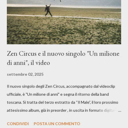
è, di questa estate che...". E' raro fare uscire come singolo una
cover, ma...
Zen Circus e il nuovo singolo "Un milione
di anni", il video
settembre 02, 2025
Il nuovo singolo degli Zen Circus, accompagnato dal videoclip
ufficiale, è "Un milione di anni" e segna il ritorno della band
toscana. Si tratta del terzo estratto da “Il Male”, il loro prossimo
attesissimo album, già in preorder , in uscita in formato digitale il
25 settembre e formato fisico il 26 settembre, per Carosello
CONDIVIDI
POSTA UN COMMENTO
Records. GUARDA IL VIDEO: CREDITI Produced by A71