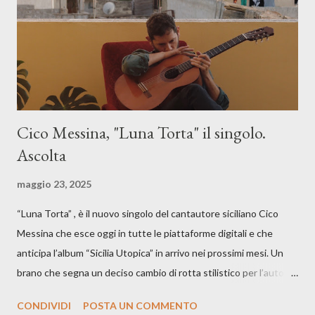
Cico Messina, "Luna Torta" il singolo.
Ascolta
maggio 23, 2025
“Luna Torta” , è il nuovo singolo del cantautore siciliano Cico
Messina che esce oggi in tutte le piattaforme digitali e che
anticipa l’album “Sicilia Utopica” in arrivo nei prossimi mesi. Un
brano che segna un deciso cambio di rotta stilistico per l’autore
siciliano: un groove sospeso tra jazz, funk e canzone d’autore, un
CONDIVIDI
POSTA UN COMMENTO
testo ibrido tra italiano e siciliano, e un’urgenza espressiva che