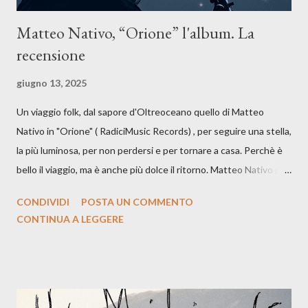
Matteo Nativo, “Orione” l'album. La
recensione
giugno 13, 2025
Un viaggio folk, dal sapore d'Oltreoceano quello di Matteo
Nativo in "Orione" ( RadiciMusic Records) , per seguire una stella,
la più luminosa, per non perdersi e per tornare a casa. Perchè è
bello il viaggio, ma è anche più dolce il ritorno. Matteo Nativo per
la prima si cimenta con un album di inediti e ci arriva ad un'età
CONDIVIDI
POSTA UN COMMENTO
indubbiamente matura e consapevole oltre che con ottimi
CONTINUA A LEGGERE
compagni di avventura: Francesco Moneti (violino), Bob
Mangione (armonica), Michele Mingrone (chitarra), Lele Fontana
(piano e hammond), Elisa Barducci e Claudia Moretti (cori) e con
l'apporto e la voce della cantautrice Silvia Conti. Perdersi.
Dicevamo. Ed è da qui che il nostro inizia questo concept