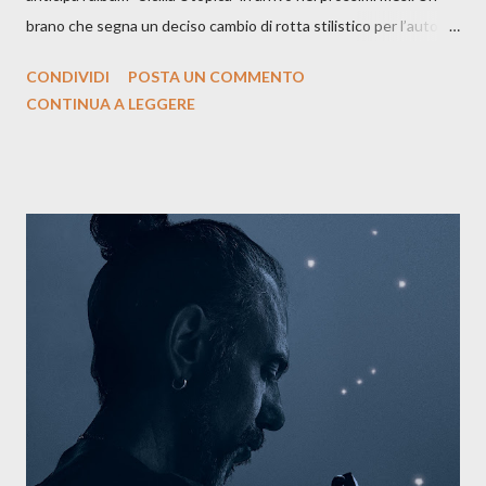
brano che segna un deciso cambio di rotta stilistico per l’autore
siciliano: un groove sospeso tra jazz, funk e canzone d’autore, un
CONDIVIDI
POSTA UN COMMENTO
testo ibrido tra italiano e siciliano, e un’urgenza espressiva che
CONTINUA A LEGGERE
riflette il peso del presente. ASCOLTA IL BRANO SU SPOTIFY
ASCOLTA IL BRANO SU TUTTE LE PIATTAFORME DIGITALI
Il testo di Luna Torta nasce in un momento di blocco creativo, in
un tempo segnato da guerre, disorientamento e tensioni globali.
La canzone racconta la difficoltà di creare, e perfino di esistere,
sotto il peso della realtà. Ma lo fa cercando una via d’uscita, una
forma di assoluzione, nel vivere e nel suonare, nel trovare respiro
anche quando l’aria sembra farsi più densa. Il brano è anche una
dichiarazione d’intenti: Cico Messina apre il suo nuovo percorso
artistico con una composizi...