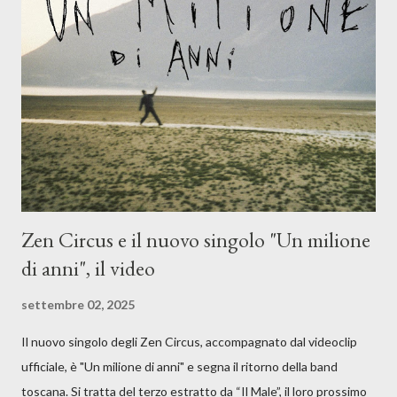
musicale, con " Che ora è" , raccontando la separazione dalla
moglie, del senso di sconfitta e del caldo afoso che opprime,
giusta condizione di sopraffazione: "Non so che ora è, che giorno
è, di questa estate che...". E' raro fare uscire come singolo una
cover, ma...
Zen Circus e il nuovo singolo "Un milione
di anni", il video
settembre 02, 2025
Il nuovo singolo degli Zen Circus, accompagnato dal videoclip
ufficiale, è "Un milione di anni" e segna il ritorno della band
toscana. Si tratta del terzo estratto da “Il Male”, il loro prossimo