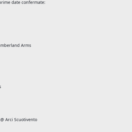
e prime date confermate:
Cumberland Arms
s
 @ Arci Scuotivento