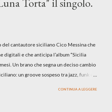
una Torta" il singolo.
lo del cantautore siciliano Cico Messina che
e digitali e che anticipa l’album “Sicilia
i mesi. Un brano che segna un deciso cambio
siciliano: un groove sospeso tra jazz, funk e
o tra italiano e siciliano, e un’urgenza
CONTINUA A LEGGERE
so del presente. ASCOLTA IL BRANO SU
SU TUTTE LE PIATTAFORME DIGITALI Il