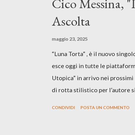
Cico Messina, "L
Ascolta
maggio 23, 2025
“Luna Torta” , è il nuovo singo
esce oggi in tutte le piattaform
Utopica” in arrivo nei prossim
di rotta stilistico per l’autore 
canzone d’autore, un testo ibrid
CONDIVIDI
POSTA UN COMMENTO
espressiva che riflette il pe
SPOTIFY ASCOLTA IL BRANO 