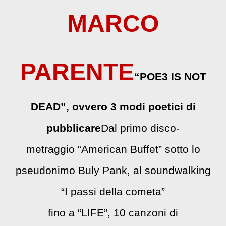
MARCO
PARENTE
“
POE3 IS NOT
DEAD
”
, ovvero 3 modi poetici di
pubblicare
Dal primo disco-
metraggio “American Buffet” sotto lo
pseudonimo Buly Pank, al soundwalking
“I passi della cometa”
fino a “LIFE”, 10 canzoni di