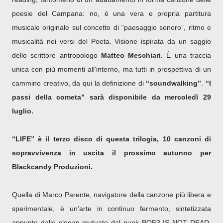
poesie del Campana: no, è una vera e propria partitura
musicale originale sul concetto di “paesaggio sonoro”, ritmo e
musicalità nei versi del Poeta. Visione ispirata da un saggio
dello scrittore antropologo
Matteo Meschiari.
È una traccia
unica con più momenti all'interno, ma tutti in prospettiva di un
cammino creativo, da qui la definizione di
“soundwalking”
.
“I
passi della cometa” sarà disponibile da mercoledì 29
luglio.
“L
IFE
” è il terzo disco di questa trilogia,
10 canzoni di
sopravvivenza in uscita il prossimo autunno per
Black
c
andy Produzioni.
Quella di Marco Parente, navigatore della canzone più libera e
sperimentale, è un’arte in continuo fermento, sintetizzata
appunto dallo slogan mutuato dal punk POE3 IS NOT DEAD,