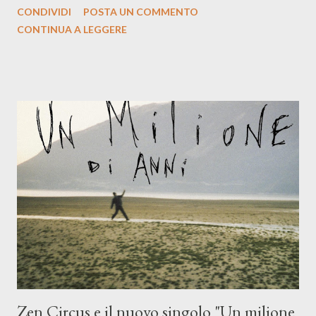
CONDIVIDI
POSTA UN COMMENTO
indubbiamente matura e consapevole oltre che con ottimi
CONTINUA A LEGGERE
compagni di avventura: Francesco Moneti (violino), Bob
Mangione (armonica), Michele Mingrone (chitarra), Lele Fontana
(piano e hammond), Elisa Barducci e Claudia Moretti (cori) e con
l'apporto e la voce della cantautrice Silvia Conti. Perdersi.
Dicevamo. Ed è da qui che il nostro inizia questo concept
musicale, con " Che ora è" , raccontando la separazione dalla
moglie, del senso di sconfitta e del caldo afoso che opprime,
giusta condizione di sopraffazione: "Non so che ora è, che giorno
è, di questa estate che...". E' raro fare uscire come singolo una
cover, ma...
Zen Circus e il nuovo singolo "Un milione