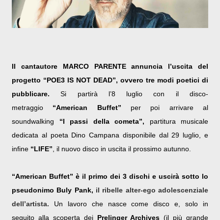
Il cantautore MARCO PARENTE annuncia l’uscita del
progetto “
POE3 IS NOT DEAD
”, ovvero tre modi poetici di
pubblicare.
Si partirà l’8 luglio con il disco-
metraggio
“America
n
Buffet”
per poi arrivare al
soundwalking
“I
p
assi della
c
ometa”,
partitura musicale
dedicata al poeta Dino Campana
disponibile dal
29 luglio
,
e
infine
“LIFE”
, il nuovo disco in uscita il prossimo autunno.
“American Buffet” è il primo dei 3 dischi e uscirà sotto lo
pseudonimo Buly Pank,
il ribelle alter-ego adolescenziale
dell’artista.
Un lavoro che nasce come disco e, solo in
seguito alla scoperta dei
Prelinger Archives
(il più grande