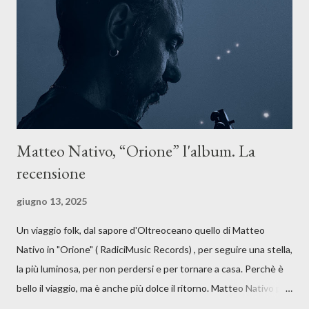
anche quando l’aria sembra farsi più densa. Il brano è anche una
dichiarazione d’intenti: Cico Messina apre il suo nuovo percorso
artistico con una composizi...
Matteo Nativo, “Orione” l'album. La
recensione
giugno 13, 2025
Un viaggio folk, dal sapore d'Oltreoceano quello di Matteo
Nativo in "Orione" ( RadiciMusic Records) , per seguire una stella,
la più luminosa, per non perdersi e per tornare a casa. Perchè è
bello il viaggio, ma è anche più dolce il ritorno. Matteo Nativo per
la prima si cimenta con un album di inediti e ci arriva ad un'età