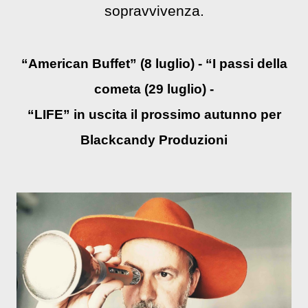
sopravvivenza.
“American Buffet” (8 luglio) - “I passi della
cometa (29 luglio)
-
“
L
IFE”
in uscita il prossimo au
tunno per
Blackc
andy Produzioni