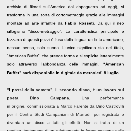
archivio di filmati sull'America dal dopoguerra ad oggi), si
trasforma in una sorta di cortometraggio grazie alle immagini
montate ad arte infantile da
Fabio Rosseti
. Da qui il neo
sillogismo “disco-metraggio”. La caratteristica principale e
bizzarra di questi pezzi è l'uso della lingua: un finto americano,
nessun senso, solo suono. L'unico significato sta nel titolo,
“American
Buffet
”
, che prende forma e si esplicita letteralmente
solo attraverso l'abbondanza delle immagini.
“American
Buffet” sarà disponibile in digitale da mercoledì 8 luglio.
“I p
assi della cometa”, il secondo disco, è un lavoro sul
poeta Dino Campana.
Una performance
in origine, commissionata a Marco Parente da Dino Castrovilli
per il Centro Studi Campaniani di Marradi, poi registrata e
diventata un disco a tutti gli effetti. Non si tratta di un
reading, tantomeno di un adattamento in forma canzone delle