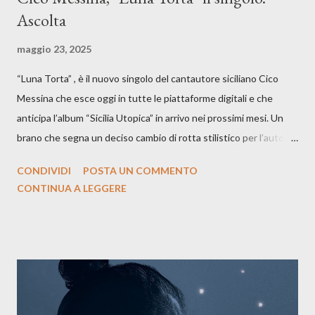
Ascolta
maggio 23, 2025
“Luna Torta” , è il nuovo singolo del cantautore siciliano Cico
Messina che esce oggi in tutte le piattaforme digitali e che
anticipa l’album “Sicilia Utopica” in arrivo nei prossimi mesi. Un
brano che segna un deciso cambio di rotta stilistico per l’autore
siciliano: un groove sospeso tra jazz, funk e canzone d’autore, un
CONDIVIDI
POSTA UN COMMENTO
testo ibrido tra italiano e siciliano, e un’urgenza espressiva che
CONTINUA A LEGGERE
riflette il peso del presente. ASCOLTA IL BRANO SU SPOTIFY
ASCOLTA IL BRANO SU TUTTE LE PIATTAFORME DIGITALI
Il testo di Luna Torta nasce in un momento di blocco creativo, in
un tempo segnato da guerre, disorientamento e tensioni globali.
La canzone racconta la difficoltà di creare, e perfino di esistere,
sotto il peso della realtà. Ma lo fa cercando una via d’uscita, una
forma di assoluzione, nel vivere e nel suonare, nel trovare respiro