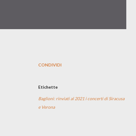
CONDIVIDI
Etichette
Baglioni: rinviati al 2021 i concerti di Siracusa
e Verona