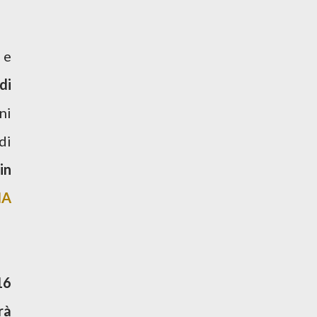
 e
di
ni
di
in
NA
16
rà