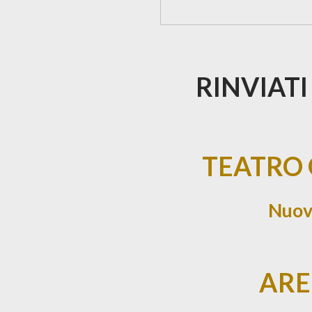
RINVIAT
TEATRO
Nuo
AR