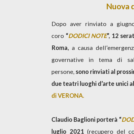
Nuova
Dopo aver rinviato a giugno
coro
“
DODICI NOTE
”, 12 ser
Roma,
a causa dell’emergenza
governative in tema di sa
persone,
sono rinviati al pross
due teatri luoghi d’arte unici a
di VERONA.
Claudio Baglioni porterà “
DOD
luglio 2021
(recupero del co