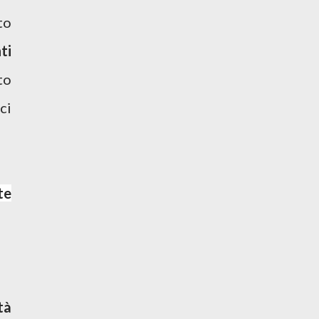
to
ti
to
ci
te
tà