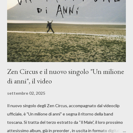
moglie, del senso di sconfitta e del caldo afoso che opprime,
giusta condizione di sopraffazione: "Non so che ora è, che giorno
è, di questa estate che...". E' raro fare uscire come singolo una
cover, ma...
Zen Circus e il nuovo singolo "Un milione
di anni", il video
settembre 02, 2025
Il nuovo singolo degli Zen Circus, accompagnato dal videoclip
ufficiale, è "Un milione di anni" e segna il ritorno della band
toscana. Si tratta del terzo estratto da “Il Male”, il loro prossimo
attesissimo album, già in preorder , in uscita in formato digitale il