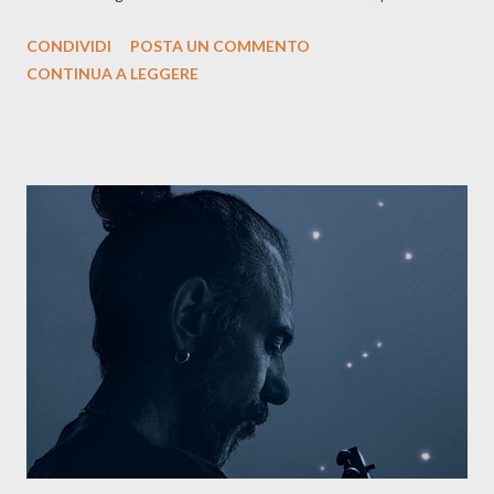
siciliano: un groove sospeso tra jazz, funk e canzone d’autore, un
CONDIVIDI
POSTA UN COMMENTO
testo ibrido tra italiano e siciliano, e un’urgenza espressiva che
CONTINUA A LEGGERE
riflette il peso del presente. ASCOLTA IL BRANO SU SPOTIFY
ASCOLTA IL BRANO SU TUTTE LE PIATTAFORME DIGITALI
Il testo di Luna Torta nasce in un momento di blocco creativo, in
un tempo segnato da guerre, disorientamento e tensioni globali.
La canzone racconta la difficoltà di creare, e perfino di esistere,
sotto il peso della realtà. Ma lo fa cercando una via d’uscita, una
forma di assoluzione, nel vivere e nel suonare, nel trovare respiro
anche quando l’aria sembra farsi più densa. Il brano è anche una
dichiarazione d’intenti: Cico Messina apre il suo nuovo percorso
artistico con una composizi...