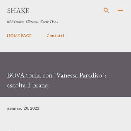
Passa ai contenuti principali
SHAKE
di Musica, Cinema, Serie Tv e..
HOME PAGE
Contatti
BOVA torna con "Vanessa Paradiso":
ascolta il brano
gennaio 28, 2021