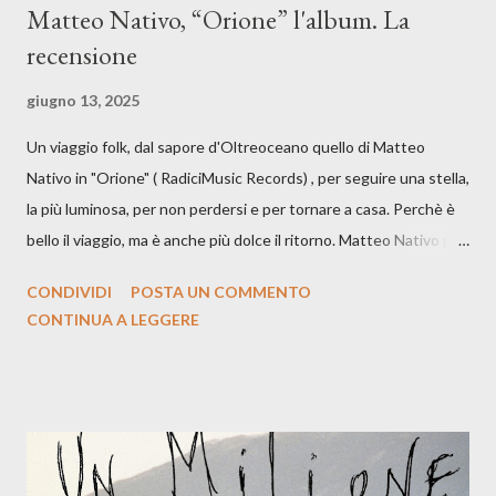
Matteo Nativo, “Orione” l'album. La
recensione
giugno 13, 2025
Un viaggio folk, dal sapore d'Oltreoceano quello di Matteo
Nativo in "Orione" ( RadiciMusic Records) , per seguire una stella,
la più luminosa, per non perdersi e per tornare a casa. Perchè è
bello il viaggio, ma è anche più dolce il ritorno. Matteo Nativo per
la prima si cimenta con un album di inediti e ci arriva ad un'età
CONDIVIDI
POSTA UN COMMENTO
indubbiamente matura e consapevole oltre che con ottimi
CONTINUA A LEGGERE
compagni di avventura: Francesco Moneti (violino), Bob
Mangione (armonica), Michele Mingrone (chitarra), Lele Fontana
(piano e hammond), Elisa Barducci e Claudia Moretti (cori) e con
l'apporto e la voce della cantautrice Silvia Conti. Perdersi.
Dicevamo. Ed è da qui che il nostro inizia questo concept
musicale, con " Che ora è" , raccontando la separazione dalla