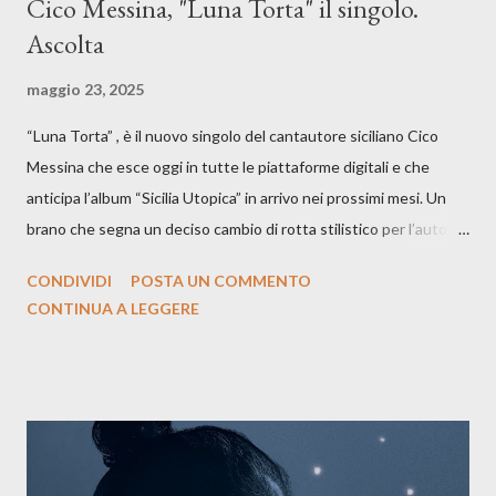
Cico Messina, "Luna Torta" il singolo.
Ascolta
maggio 23, 2025
“Luna Torta” , è il nuovo singolo del cantautore siciliano Cico
Messina che esce oggi in tutte le piattaforme digitali e che
anticipa l’album “Sicilia Utopica” in arrivo nei prossimi mesi. Un
brano che segna un deciso cambio di rotta stilistico per l’autore
siciliano: un groove sospeso tra jazz, funk e canzone d’autore, un
CONDIVIDI
POSTA UN COMMENTO
testo ibrido tra italiano e siciliano, e un’urgenza espressiva che
CONTINUA A LEGGERE
riflette il peso del presente. ASCOLTA IL BRANO SU SPOTIFY
ASCOLTA IL BRANO SU TUTTE LE PIATTAFORME DIGITALI
Il testo di Luna Torta nasce in un momento di blocco creativo, in
un tempo segnato da guerre, disorientamento e tensioni globali.
La canzone racconta la difficoltà di creare, e perfino di esistere,
sotto il peso della realtà. Ma lo fa cercando una via d’uscita, una