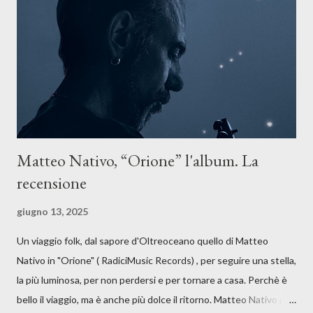
forma di assoluzione, nel vivere e nel suonare, nel trovare respiro
anche quando l’aria sembra farsi più densa. Il brano è anche una
dichiarazione d’intenti: Cico Messina apre il suo nuovo percorso
artistico con una composizi...
Matteo Nativo, “Orione” l'album. La
recensione
giugno 13, 2025
Un viaggio folk, dal sapore d'Oltreoceano quello di Matteo
Nativo in "Orione" ( RadiciMusic Records) , per seguire una stella,
la più luminosa, per non perdersi e per tornare a casa. Perchè è
bello il viaggio, ma è anche più dolce il ritorno. Matteo Nativo per