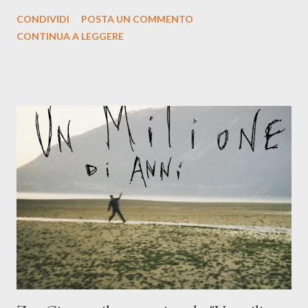
la prima si cimenta con un album di inediti e ci arriva ad un'età
CONDIVIDI
POSTA UN COMMENTO
indubbiamente matura e consapevole oltre che con ottimi
CONTINUA A LEGGERE
compagni di avventura: Francesco Moneti (violino), Bob
Mangione (armonica), Michele Mingrone (chitarra), Lele Fontana
(piano e hammond), Elisa Barducci e Claudia Moretti (cori) e con
l'apporto e la voce della cantautrice Silvia Conti. Perdersi.
Dicevamo. Ed è da qui che il nostro inizia questo concept
musicale, con " Che ora è" , raccontando la separazione dalla
moglie, del senso di sconfitta e del caldo afoso che opprime,
giusta condizione di sopraffazione: "Non so che ora è, che giorno
è, di questa estate che...". E' raro fare uscire come singolo una
cover, ma...