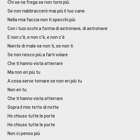
Chi se ne frega se non torni più

Se non riabbraccerò mai più il tuo cane

Nella mia faccia non ti specchi più

Con i tuoi occhi a forma di astronave, di astronave

E non c’è, e non c’è, e non c’è

Niente di malе se non ti, se non ti

Se non riеsco più a farti volare

Che ti hanno vista atterrare

Ma non eri più tu

A cosa serve tornare se non eri più tu

Non eri tu

Che ti hanno vista atterrare

Sopra il mio tetto di notte

Ho chiuso tutte le porte

Ho chiuso tutte le porte

Non ci penso più
