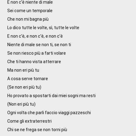
E non c’è niente di male

Sei come un temporale

Che non mi bagna più

Lo dico tutte le volte, sì, tutte le volte

E non c’è, e non c’è, e non c’è

Niente di male se non ti, se non ti

Se non riesco più a farti volare

Che ti hanno vista atterrare

Ma non eri più tu

A cosa serve tornare

(Se non eri più tu)

Ho provato a spostarti dai miei sogni ma resti

(Non eri più tu)

Ogni volta che parli faccio viaggi pazzeschi

Come gli extraterrestri

Chi se ne frega se non torni più
