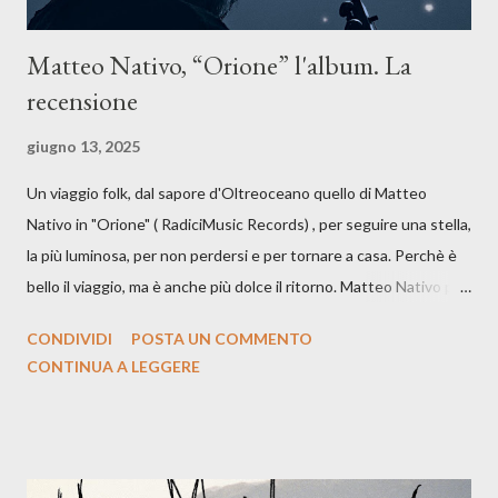
Matteo Nativo, “Orione” l'album. La
recensione
giugno 13, 2025
Un viaggio folk, dal sapore d'Oltreoceano quello di Matteo
Nativo in "Orione" ( RadiciMusic Records) , per seguire una stella,
la più luminosa, per non perdersi e per tornare a casa. Perchè è
bello il viaggio, ma è anche più dolce il ritorno. Matteo Nativo per
la prima si cimenta con un album di inediti e ci arriva ad un'età
CONDIVIDI
POSTA UN COMMENTO
indubbiamente matura e consapevole oltre che con ottimi
CONTINUA A LEGGERE
compagni di avventura: Francesco Moneti (violino), Bob
Mangione (armonica), Michele Mingrone (chitarra), Lele Fontana
(piano e hammond), Elisa Barducci e Claudia Moretti (cori) e con
l'apporto e la voce della cantautrice Silvia Conti. Perdersi.