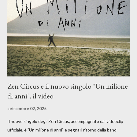
Dicevamo. Ed è da qui che il nostro inizia questo concept
musicale, con " Che ora è" , raccontando la separazione dalla
moglie, del senso di sconfitta e del caldo afoso che opprime,
giusta condizione di sopraffazione: "Non so che ora è, che giorno
è, di questa estate che...". E' raro fare uscire come singolo una
cover, ma...
Zen Circus e il nuovo singolo "Un milione
di anni", il video
settembre 02, 2025
Il nuovo singolo degli Zen Circus, accompagnato dal videoclip
ufficiale, è "Un milione di anni" e segna il ritorno della band