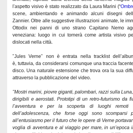
l'aspetto visivo è stato realizzato da Laura Marini (“
Ombre
scene, ambientando e animando alcuni disegni del
Zannier. Oltre alle suggestive illustrazioni animate, le 
Ottodix nei panni di uno strano Capitano Nemo agg
veneziana: luogo in cui tornerà come artista visivo p
dislocati nella città.
"Jules Verne" non è entrata nella tracklist dell’al
è, tuttavia, da considerarsi comunque una traccia facent
disco. Una naturale estensione che trova ora la sua dif
attraverso la pubblicazione del video.
"Mostri marini, piovre giganti, palombari, razzi sulla Luna
dirigibili e aerostati. Prototipi di un retro-futurismo da 
l’avventura e per la scoperta di luoghi remoti ti
dell’adolescenza, che forse oggi sono scomparsi 
all’entusiasmo per il futuro che le opere di Verne portava
voglia di avventura e al viaggio per mare, in un’epoca i