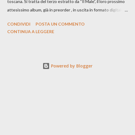
toscana. Si tratta del terzo estratto da “Il Male”, il loro prossimo
attesissimo album, già in preorder , in uscita in formato digitale il
25 settembre e formato fisico il 26 settembre, per Carosello
CONDIVIDI
POSTA UN COMMENTO
Records. GUARDA IL VIDEO: CREDITI Produced by A71
CONTINUA A LEGGERE
Studios Directed by Asia J. Lanni x Mòndeis Co-Director:
Francesca Bani DOP: Sergio Bagnoli Camera Op: Francesco
Mancusi Edit: Asia J. Lanni Color: Sergio Bagnoli Thanks to
Boris Pimenov, Sartoria Caronte Photos by: Caroline Tideman,
Powered by Blogger
Alice Pedroletti, Ilaria Magliocchetti Lombi, Maria Radicchi,
Annapaola Martin ecc. “Cosa potrebbero capire di noi gli
archeologi di un futuro lontanissimo, scavando fino a trovare i
nostri resti? Fra un milione di anni l’essere umano proverà ancora
dolore? Esisteremo ancora? Sarà finita l’epoca manicheista del
Bene contro il Male? Di que...