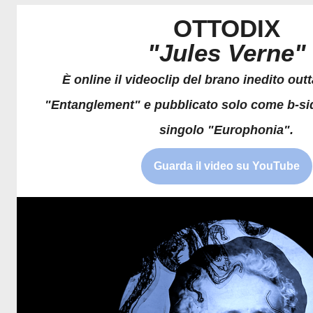
OTTODIX
"Jules Verne"
È online il videoclip del brano inedito out
"Entanglement" e pubblicato solo come b-side
singolo "Europhonia".
Guarda il video su YouTube