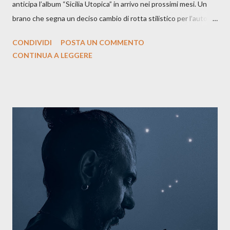
anticipa l’album “Sicilia Utopica” in arrivo nei prossimi mesi. Un
brano che segna un deciso cambio di rotta stilistico per l’autore
siciliano: un groove sospeso tra jazz, funk e canzone d’autore, un
CONDIVIDI
POSTA UN COMMENTO
testo ibrido tra italiano e siciliano, e un’urgenza espressiva che
CONTINUA A LEGGERE
riflette il peso del presente. ASCOLTA IL BRANO SU SPOTIFY
ASCOLTA IL BRANO SU TUTTE LE PIATTAFORME DIGITALI
Il testo di Luna Torta nasce in un momento di blocco creativo, in
un tempo segnato da guerre, disorientamento e tensioni globali.
La canzone racconta la difficoltà di creare, e perfino di esistere,
sotto il peso della realtà. Ma lo fa cercando una via d’uscita, una
forma di assoluzione, nel vivere e nel suonare, nel trovare respiro
anche quando l’aria sembra farsi più densa. Il brano è anche una
dichiarazione d’intenti: Cico Messina apre il suo nuovo percorso
artistico con una composizi...