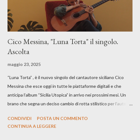
Cico Messina, "Luna Torta" il singolo.
Ascolta
maggio 23, 2025
“Luna Torta” , è il nuovo singolo del cantautore siciliano Cico
Messina che esce oggi in tutte le piattaforme digitali e che
anticipa l’album “Sicilia Utopica” in arrivo nei prossimi mesi. Un
brano che segna un deciso cambio di rotta stilistico per l’autore
siciliano: un groove sospeso tra jazz, funk e canzone d’autore, un
CONDIVIDI
POSTA UN COMMENTO
testo ibrido tra italiano e siciliano, e un’urgenza espressiva che
CONTINUA A LEGGERE
riflette il peso del presente. ASCOLTA IL BRANO SU SPOTIFY
ASCOLTA IL BRANO SU TUTTE LE PIATTAFORME DIGITALI