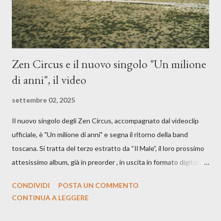
Zen Circus e il nuovo singolo "Un milione
di anni", il video
settembre 02, 2025
Il nuovo singolo degli Zen Circus, accompagnato dal videoclip
ufficiale, è "Un milione di anni" e segna il ritorno della band
toscana. Si tratta del terzo estratto da “Il Male”, il loro prossimo
attesissimo album, già in preorder , in uscita in formato digitale il
25 settembre e formato fisico il 26 settembre, per Carosello
CONDIVIDI
POSTA UN COMMENTO
Records. GUARDA IL VIDEO: CREDITI Produced by A71
CONTINUA A LEGGERE
Studios Directed by Asia J. Lanni x Mòndeis Co-Director:
Francesca Bani DOP: Sergio Bagnoli Camera Op: Francesco