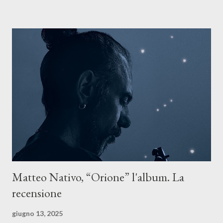
Il testo di Luna Torta nasce in un momento di blocco creativo, in
un tempo segnato da guerre, disorientamento e tensioni globali.
La canzone racconta la difficoltà di creare, e perfino di esistere,
sotto il peso della realtà. Ma lo fa cercando una via d’uscita, una
forma di assoluzione, nel vivere e nel suonare, nel trovare respiro
anche quando l’aria sembra farsi più densa. Il brano è anche una
dichiarazione d’intenti: Cico Messina apre il suo nuovo percorso
artistico con una composizi...
Matteo Nativo, “Orione” l'album. La
recensione
giugno 13, 2025