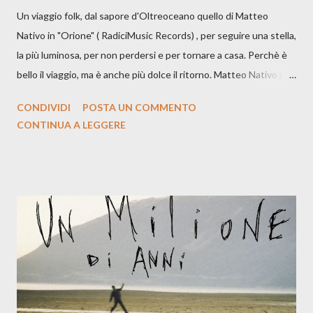
Un viaggio folk, dal sapore d'Oltreoceano quello di Matteo
Nativo in "Orione" ( RadiciMusic Records) , per seguire una stella,
la più luminosa, per non perdersi e per tornare a casa. Perchè è
bello il viaggio, ma è anche più dolce il ritorno. Matteo Nativo per
la prima si cimenta con un album di inediti e ci arriva ad un'età
CONDIVIDI
POSTA UN COMMENTO
indubbiamente matura e consapevole oltre che con ottimi
CONTINUA A LEGGERE
compagni di avventura: Francesco Moneti (violino), Bob
Mangione (armonica), Michele Mingrone (chitarra), Lele Fontana
(piano e hammond), Elisa Barducci e Claudia Moretti (cori) e con
l'apporto e la voce della cantautrice Silvia Conti. Perdersi.
Dicevamo. Ed è da qui che il nostro inizia questo concept
musicale, con " Che ora è" , raccontando la separazione dalla
moglie, del senso di sconfitta e del caldo afoso che opprime,
giusta condizione di sopraffazione: "Non so che ora è, che giorno
è, di questa estate che...". E' raro fare uscire come singolo una
cover, ma...