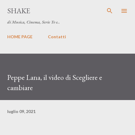
Passa ai contenuti principali
SHAKE
di Musica, Cinema, Serie Tv e..
HOME PAGE
Contatti
Peppe Lana, il video di Scegliere e
cambiare
luglio 09, 2021