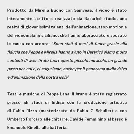
Prodotto da
Mirella Buono
con
Samvega, il video
è stato
interamente scritto e realizzato da
Basaricò studio,
una
realtà di giovanissimi talenti dell’animazione, stop motion e
del videomaking siciliano, che hanno abbracciato e sposato
la causa con ardore: “
Sono stati 4 mesi di fuoco grazie alla
fiducia che Peppe e Mirella hanno avuto in Basaricó siamo molto
contenti di aver tirato fuori questo piccolo miracolo, un grande
passo per noi e, ci auguriamo, anche per il panorama audiovisivo
e d’animazione della nostra isola”
Testi e musiche di
Peppe Lana
, il brano è stato registrato
presso gli studi di
Indigo
con la produzione artistica
di
Fabio Rizzo
(masterizzato da
Pablo G Schuller
) e con
Umberto Porcaro alle chitarre, Davide Femminino al basso e
Emanuele Rinella alla batteria.