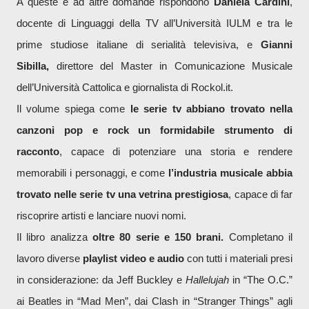
A queste e ad altre domande rispondono
Daniela Cardini
,
docente di Linguaggi della TV all’Università IULM e tra le
prime studiose italiane di serialità televisiva, e
Gianni
Sibilla,
direttore del Master in Comunicazione Musicale
dell’Università Cattolica e giornalista di Rockol.it.
Il volume spiega come
le serie tv abbiano trovato nella
canzoni pop e rock un formidabile strumento di
racconto
, capace di potenziare una storia e rendere
memorabili i personaggi, e come
l’industria musicale abbia
trovato nelle serie tv una vetrina prestigiosa
, capace di far
riscoprire artisti e lanciare nuovi nomi.
Il libro analizza
oltre 80 serie e 150 brani.
Completano il
lavoro diverse
playlist video e audio
con tutti i materiali presi
in considerazione: da Jeff Buckley e
Hallelujah
in “The O.C.”
ai Beatles in “Mad Men”, dai Clash in “Stranger Things” agli