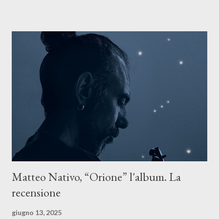
ASCOLTA IL BRANO SU TUTTE LE PIATTAFORME DIGITALI
Il testo di Luna Torta nasce in un momento di blocco creativo, in
un tempo segnato da guerre, disorientamento e tensioni globali.
La canzone racconta la difficoltà di creare, e perfino di esistere,
sotto il peso della realtà. Ma lo fa cercando una via d’uscita, una
forma di assoluzione, nel vivere e nel suonare, nel trovare respiro
anche quando l’aria sembra farsi più densa. Il brano è anche una
dichiarazione d’intenti: Cico Messina apre il suo nuovo percorso
artistico con una composizi...
Matteo Nativo, “Orione” l'album. La
recensione
giugno 13, 2025