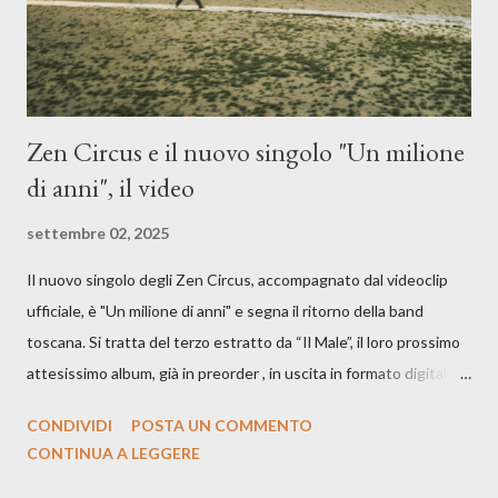
cover, ma...
Zen Circus e il nuovo singolo "Un milione
di anni", il video
settembre 02, 2025
Il nuovo singolo degli Zen Circus, accompagnato dal videoclip
ufficiale, è "Un milione di anni" e segna il ritorno della band
toscana. Si tratta del terzo estratto da “Il Male”, il loro prossimo
attesissimo album, già in preorder , in uscita in formato digitale il
25 settembre e formato fisico il 26 settembre, per Carosello
CONDIVIDI
POSTA UN COMMENTO
Records. GUARDA IL VIDEO: CREDITI Produced by A71
CONTINUA A LEGGERE
Studios Directed by Asia J. Lanni x Mòndeis Co-Director:
Francesca Bani DOP: Sergio Bagnoli Camera Op: Francesco