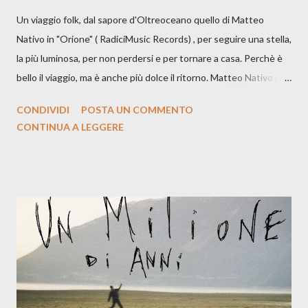
Un viaggio folk, dal sapore d'Oltreoceano quello di Matteo
Nativo in "Orione" ( RadiciMusic Records) , per seguire una stella,
la più luminosa, per non perdersi e per tornare a casa. Perchè è
bello il viaggio, ma è anche più dolce il ritorno. Matteo Nativo per
la prima si cimenta con un album di inediti e ci arriva ad un'età
CONDIVIDI
POSTA UN COMMENTO
indubbiamente matura e consapevole oltre che con ottimi
CONTINUA A LEGGERE
compagni di avventura: Francesco Moneti (violino), Bob
Mangione (armonica), Michele Mingrone (chitarra), Lele Fontana
(piano e hammond), Elisa Barducci e Claudia Moretti (cori) e con
l'apporto e la voce della cantautrice Silvia Conti. Perdersi.
Dicevamo. Ed è da qui che il nostro inizia questo concept
musicale, con " Che ora è" , raccontando la separazione dalla
moglie, del senso di sconfitta e del caldo afoso che opprime,
giusta condizione di sopraffazione: "Non so che ora è, che giorno
è, di questa estate che...". E' raro fare uscire come singolo una