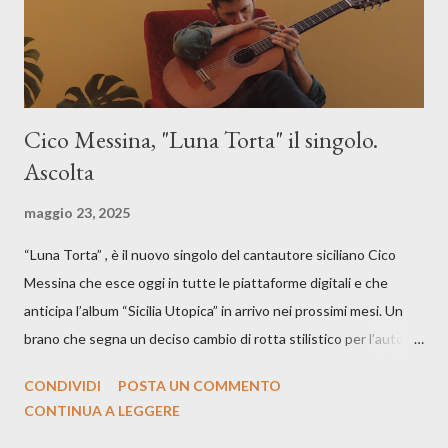
Cico Messina, "Luna Torta" il singolo.
Ascolta
maggio 23, 2025
“Luna Torta” , è il nuovo singolo del cantautore siciliano Cico
Messina che esce oggi in tutte le piattaforme digitali e che
anticipa l’album “Sicilia Utopica” in arrivo nei prossimi mesi. Un
brano che segna un deciso cambio di rotta stilistico per l’autore
siciliano: un groove sospeso tra jazz, funk e canzone d’autore, un
CONDIVIDI
POSTA UN COMMENTO
testo ibrido tra italiano e siciliano, e un’urgenza espressiva che
CONTINUA A LEGGERE
riflette il peso del presente. ASCOLTA IL BRANO SU SPOTIFY