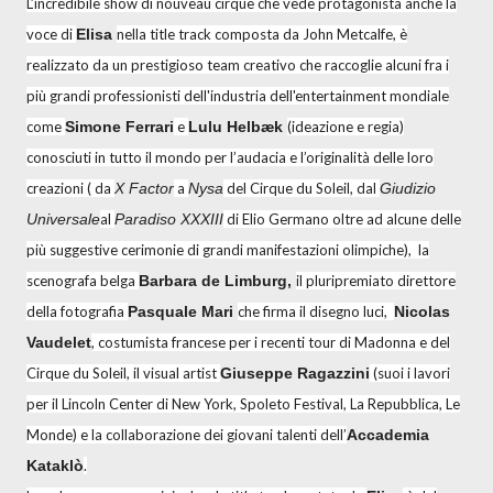
L’incredibile show di nouveau cirque che vede protagonista anche la
voce di
Elisa
nella title track composta da John Metcalfe, è
realizzato da un prestigioso team creativo che raccoglie alcuni fra i
più grandi professionisti dell'industria dell'entertainment mondiale
come
Simone Ferrari
e
Lulu Helbæk
(ideazione e regia)
conosciuti in tutto il mondo per l’audacia e l’originalità delle loro
creazioni ( da
X Factor
a
Nysa
del Cirque du Soleil, dal
Giudizio
Universale
al
Paradiso XXXIII
di Elio Germano oltre ad alcune delle
più suggestive cerimonie di grandi manifestazioni olimpiche), la
scenografa belga
Barbara de Limburg,
il pluripremiato direttore
della fotografia
Pasquale Mari
che firma il disegno luci,
Nicolas
Vaudelet
, costumista francese per i recenti tour di Madonna e del
Cirque du Soleil, il visual artist
Giuseppe Ragazzini
(suoi i lavori
per il Lincoln Center di New York, Spoleto Festival, La Repubblica, Le
Monde) e la collaborazione dei giovani talenti dell’
Accademia
Kataklò
.