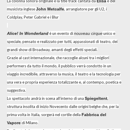
La colonna sonora originale e la title track cantata da
Elisa
è del
musicista inglese
John Metcalfe
, arrangiatore per gli U2, i
Coldplay, Peter Gabriel e i Blur
Alice! In Wonderland
è un evento di
nouveau cirque
unico e
speciale, pensato e realizzato per tutti, appassionati di teatro, dei
grandi show di Broadway, amanti degli eﬀetti speciali.
Grazie al cast internazionale, che raccoglie alcuni tra i migliori
performers da tutto il mondo, il pubblico verrà condotto in un
viaggio incredibile, attraverso la musica, il teatro e la tecnologia per
una vera e propria esperienza totalizzante e, al contempo, poetica e
suggestiva.
Lo spettacolo andrà in scena all’interno di una
Spiegeltent
,
struttura insolita di inizio Novecento dalle origini belghe che, per la
prima volta in Italia, sorgerà nel cortile della
Fabbrica del
Vapore
di Milano.