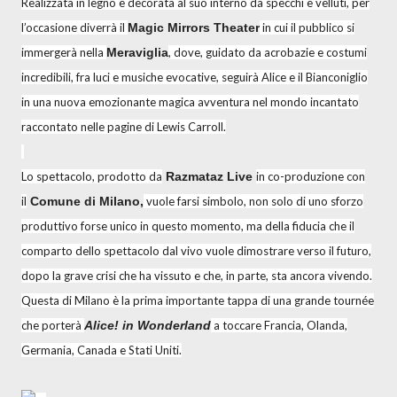
Realizzata in legno e decorata al suo interno da specchi e velluti, per
l’occasione diverrà il
Magic Mirrors Theater
in cui il pubblico si
immergerà nella
Meraviglia
, dove, guidato da acrobazie e costumi
incredibili, fra luci e musiche evocative, seguirà Alice e il Bianconiglio
in una nuova emozionante magica avventura nel mondo incantato
raccontato nelle pagine di Lewis Carroll.
Lo spettacolo, prodotto da
Razmataz Live
in co-produzione con
il
Comune di Milano,
vuole farsi simbolo, non solo di uno sforzo
produttivo forse unico in questo momento, ma della fiducia che il
comparto dello spettacolo dal vivo vuole dimostrare verso il futuro,
dopo la grave crisi che ha vissuto e che, in parte, sta ancora vivendo.
Questa di Milano è la prima importante tappa di una grande tournée
che porterà
Alice! in Wonderland
a toccare Francia, Olanda,
Germania, Canada e Stati Uniti.