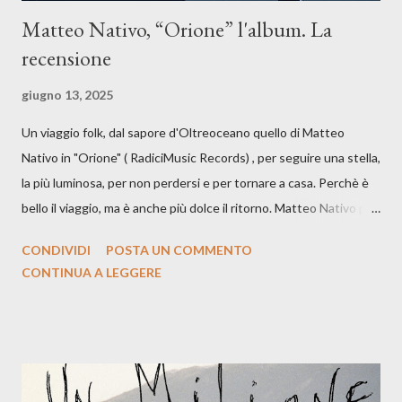
Matteo Nativo, “Orione” l'album. La
recensione
giugno 13, 2025
Un viaggio folk, dal sapore d'Oltreoceano quello di Matteo
Nativo in "Orione" ( RadiciMusic Records) , per seguire una stella,
la più luminosa, per non perdersi e per tornare a casa. Perchè è
bello il viaggio, ma è anche più dolce il ritorno. Matteo Nativo per
la prima si cimenta con un album di inediti e ci arriva ad un'età
CONDIVIDI
POSTA UN COMMENTO
indubbiamente matura e consapevole oltre che con ottimi
CONTINUA A LEGGERE
compagni di avventura: Francesco Moneti (violino), Bob
Mangione (armonica), Michele Mingrone (chitarra), Lele Fontana
(piano e hammond), Elisa Barducci e Claudia Moretti (cori) e con
l'apporto e la voce della cantautrice Silvia Conti. Perdersi.
Dicevamo. Ed è da qui che il nostro inizia questo concept