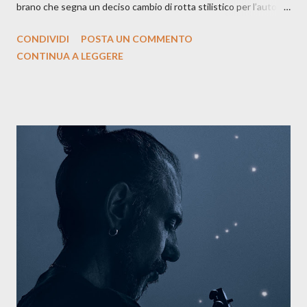
brano che segna un deciso cambio di rotta stilistico per l’autore
siciliano: un groove sospeso tra jazz, funk e canzone d’autore, un
CONDIVIDI
POSTA UN COMMENTO
testo ibrido tra italiano e siciliano, e un’urgenza espressiva che
CONTINUA A LEGGERE
riflette il peso del presente. ASCOLTA IL BRANO SU SPOTIFY
ASCOLTA IL BRANO SU TUTTE LE PIATTAFORME DIGITALI
Il testo di Luna Torta nasce in un momento di blocco creativo, in
un tempo segnato da guerre, disorientamento e tensioni globali.
La canzone racconta la difficoltà di creare, e perfino di esistere,
sotto il peso della realtà. Ma lo fa cercando una via d’uscita, una
forma di assoluzione, nel vivere e nel suonare, nel trovare respiro
anche quando l’aria sembra farsi più densa. Il brano è anche una
dichiarazione d’intenti: Cico Messina apre il suo nuovo percorso
artistico con una composizi...