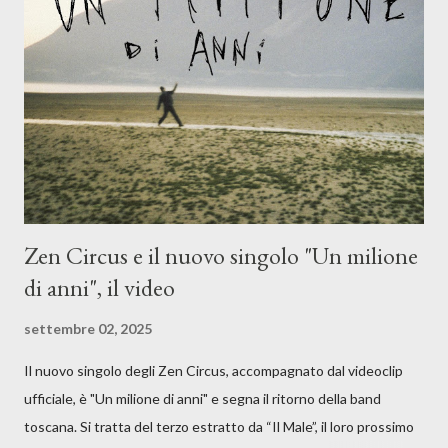
musicale, con " Che ora è" , raccontando la separazione dalla
moglie, del senso di sconfitta e del caldo afoso che opprime,
giusta condizione di sopraffazione: "Non so che ora è, che giorno
è, di questa estate che...". E' raro fare uscire come singolo una
cover, ma...
Zen Circus e il nuovo singolo "Un milione
di anni", il video
settembre 02, 2025
Il nuovo singolo degli Zen Circus, accompagnato dal videoclip
ufficiale, è "Un milione di anni" e segna il ritorno della band
toscana. Si tratta del terzo estratto da “Il Male”, il loro prossimo