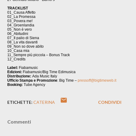
TRACKLIST
01_Causa Affetto
02_La Promessa
03_Povera me!
04_Groenlandia
05_Non è vero
06_Abitudini
07_Il palio di Siena
08_La vita davanti
09_Non so dove abito
10_Casa mia
11_Sempre più piccola – Bonus Track
12_Credits
Label:
Fiabamusic
Edizioni:
Fiabamusic/Big Time Edimusica
Distribuzione:
Ada Music Italy
Ufficio Stampa e Promozione
: Big Time –
pressoff@bigtimeweb.it
Booking:
Tube Agency
ETICHETTE:
CATERINA
CONDIVIDI
Commenti