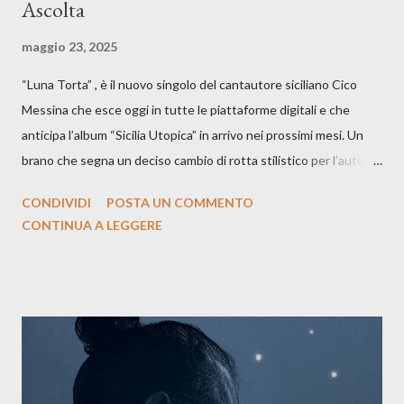
Ascolta
maggio 23, 2025
“Luna Torta” , è il nuovo singolo del cantautore siciliano Cico
Messina che esce oggi in tutte le piattaforme digitali e che
anticipa l’album “Sicilia Utopica” in arrivo nei prossimi mesi. Un
brano che segna un deciso cambio di rotta stilistico per l’autore
siciliano: un groove sospeso tra jazz, funk e canzone d’autore, un
CONDIVIDI
POSTA UN COMMENTO
testo ibrido tra italiano e siciliano, e un’urgenza espressiva che
CONTINUA A LEGGERE
riflette il peso del presente. ASCOLTA IL BRANO SU SPOTIFY
ASCOLTA IL BRANO SU TUTTE LE PIATTAFORME DIGITALI
Il testo di Luna Torta nasce in un momento di blocco creativo, in
un tempo segnato da guerre, disorientamento e tensioni globali.
La canzone racconta la difficoltà di creare, e perfino di esistere,
sotto il peso della realtà. Ma lo fa cercando una via d’uscita, una
forma di assoluzione, nel vivere e nel suonare, nel trovare respiro