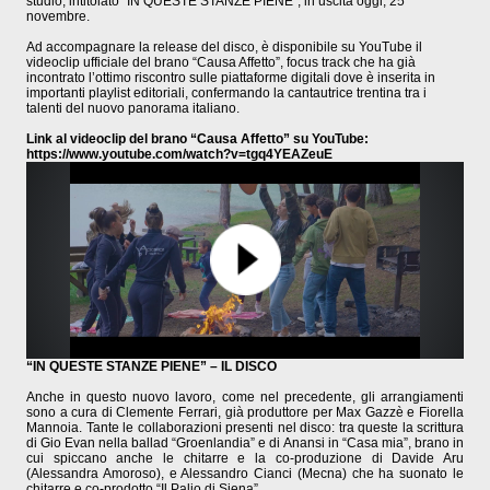
studio, intitolato “IN QUESTE STANZE PIENE”, in uscita oggi, 25
novembre.
Ad accompagnare la release del disco, è disponibile su YouTube il
videoclip ufficiale del brano “Causa Affetto”, focus track che ha già
incontrato l’ottimo riscontro sulle piattaforme digitali dove è inserita in
importanti playlist editoriali, confermando la cantautrice trentina tra i
talenti del nuovo panorama italiano.
Link al videoclip del brano “Causa Affetto” su YouTube:
https://www.youtube.com/watch?
v=tgq4YEAZeuE
“IN QUESTE STANZE PIENE” – IL DISCO
Anche in questo nuovo lavoro, come nel precedente, gli arrangiamenti
sono a cura di Clemente Ferrari, già produttore per Max Gazzè e Fiorella
Mannoia. Tante le collaborazioni presenti nel disco: tra queste la scrittura
di Gio Evan nella ballad “Groenlandia” e di Anansi in “Casa mia”, brano in
cui spiccano anche le chitarre e la co-produzione di Davide Aru
(Alessandra Amoroso), e Alessandro Cianci (Mecna) che ha suonato le
chitarre e co-prodotto “Il Palio di Siena”.