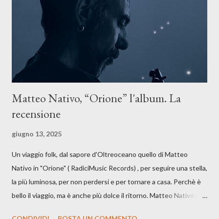
anche quando l’aria sembra farsi più densa. Il brano è anche una
dichiarazione d’intenti: Cico Messina apre il suo nuovo percorso
artistico con una composizi...
Matteo Nativo, “Orione” l'album. La
recensione
giugno 13, 2025
Un viaggio folk, dal sapore d'Oltreoceano quello di Matteo
Nativo in "Orione" ( RadiciMusic Records) , per seguire una stella,
la più luminosa, per non perdersi e per tornare a casa. Perchè è
bello il viaggio, ma è anche più dolce il ritorno. Matteo Nativo per
la prima si cimenta con un album di inediti e ci arriva ad un'età
CONDIVIDI
POSTA UN COMMENTO