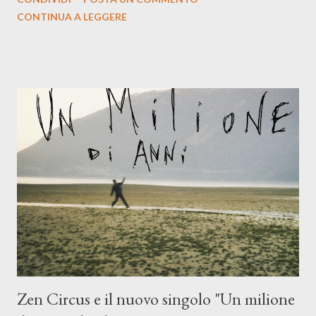
indubbiamente matura e consapevole oltre che con ottimi
CONTINUA A LEGGERE
compagni di avventura: Francesco Moneti (violino), Bob
Mangione (armonica), Michele Mingrone (chitarra), Lele Fontana
(piano e hammond), Elisa Barducci e Claudia Moretti (cori) e con
l'apporto e la voce della cantautrice Silvia Conti. Perdersi.
Dicevamo. Ed è da qui che il nostro inizia questo concept
musicale, con " Che ora è" , raccontando la separazione dalla
moglie, del senso di sconfitta e del caldo afoso che opprime,
giusta condizione di sopraffazione: "Non so che ora è, che giorno
è, di questa estate che...". E' raro fare uscire come singolo una
cover, ma...
Zen Circus e il nuovo singolo "Un milione