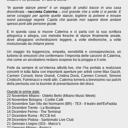
“In queste stanze piene” è un viaggio di undici tracce in una casa
disordinata
- racconta Caterina -
, così grande che a volte ci si perde. E
serve coraggio per aprirle quelle stanze, togliere la polvere e trovare
nuovi passaggi segreti. Capita che questo non sapere dove andare
spesso porti alle persone giuste.
E in questa casa si muove Caterina e ci parla con la sua scrittura
allegorica e allegra, con melodie fresche di stanze finalmente areate,
dove alloggiano orchestrazioni leggere, a volte elettroniche, a volte
rivoluzionate da chitarre piene.
Un viaggio tra leggerezza, empatia, sensibilità e consapevolezza, un
turbinio di emozioni che confermano l’impronta delle canzoni di Caterina,
che come un arcobaleno restano sospese tra la pioggia e il sole.
Forte da sempre di un’intensa attività live, che l’ha portata a realizzare
concerti in tutta Italia con importanti aperture per artisti come Max Gazzè,
Carmen Consoli, Irene Grandi, Cristina Donà, Carmen Consoli, Simone
Cristicchi, Fulminacci e molti altri, Caterina tornerà a brevissimo sui palchi
della penisola con la tournée di presentazione del disco.
Queste le prime date:
22 Novembre Milano - Ostello Bello (Milano Music Week)
24 Novembre Bologna - Cortile Cafè
25 Novembre San Vito dei Normanni (BR) - TEX - Il teatro dell'ExFadda
15 Dicembre Trento - La Bookique
16 Dicembre Fermo - The Terminal
17 Dicembre Roma - RCCB Init
29 Dicembre Pistoia - Santomato Live Club
21 Gennaio Livigno (SO) - Marco’s
27 Gennaio Milano - Barrio’s