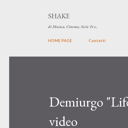
SHAKE
di Musica, Cinema, Serie Tv e..
HOME PAGE
Contatti
Demiurgo "Life
video