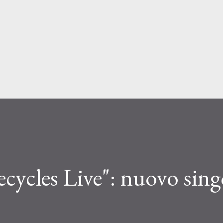
Passa ai contenuti principali
cycles Live": nuovo sing