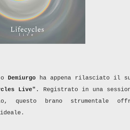
ico
Demiurgo
ha appena rilasciato il s
ycles Live".
Registrato in una sessio
o, questo brano strumentale off
ideale.