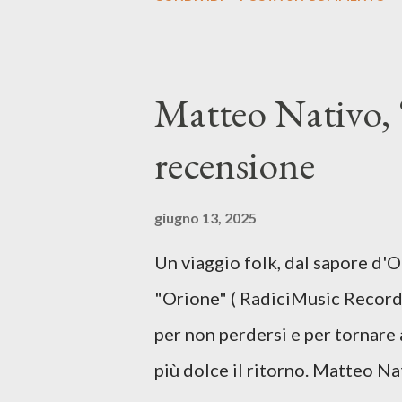
espressiva che riflette il pe
SPOTIFY ASCOLTA IL BRANO 
testo di Luna Torta nasce in u
Matteo Nativo, 
segnato da guerre, disorientam
recensione
racconta la difficoltà di creare,
realtà. Ma lo fa cercando una v
giugno 13, 2025
vivere e nel suonare, nel trova
Un viaggio folk, dal sapore d'
più densa. Il brano è anche una
"Orione" ( RadiciMusic Records)
il suo nuovo percorso artistico
per non perdersi e per tornare 
più dolce il ritorno. Matteo Na