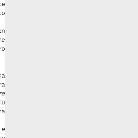
ce
co
on
ne
ro
da
ra
re
iù
ra
 e
ce