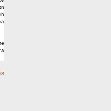
on
in
ea
ne
ra
DI