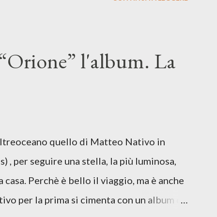
so del presente. ASCOLTA IL BRANO SU
SU TUTTE LE PIATTAFORME DIGITALI Il
n momento di blocco creativo, in un tempo
“Orione” l'album. La
ento e tensioni globali. La canzone
 e perfino di esistere, sotto il peso della
ia d’uscita, una forma di assoluzione, nel
re respiro anche quando l’aria sembra farsi
Oltreoceano quello di Matteo Nativo in
 dichiarazione d’intenti: Cico Messina apre
 , per seguire una stella, la più luminosa,
 con una composizi...
a casa. Perchè è bello il viaggio, ma è anche
tivo per la prima si cimenta con un album di