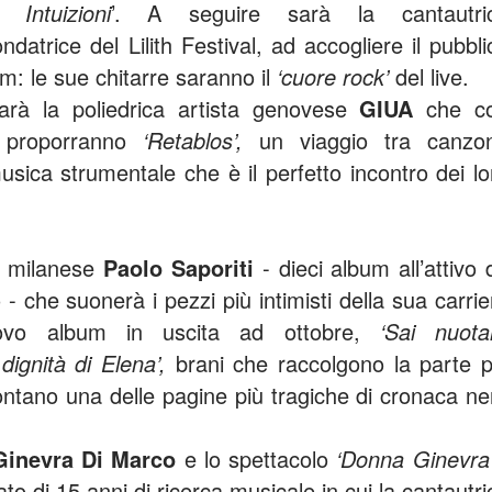
 Intuizioni
’. A seguire sarà la cantautri
ndatrice del Lilith Festival, ad accogliere il pubbli
bum: le sue chitarre saranno il
‘cuore rock’
del live.
sarà la poliedrica artista genovese
GIUA
che c
i
proporranno
‘Retablos’,
un viaggio tra canzo
usica strumentale che è il perfetto incontro dei lo
e milanese
Paolo Saporiti
- dieci album all’attivo 
 che suonerà i pezzi più intimisti della sua carrie
uovo album in uscita ad ottobre,
‘Sai nuota
dignità di Elena’,
brani che raccolgono la parte p
contano una delle pagine più tragiche di cronaca ne
Ginevra Di Marco
e lo spettacolo
‘Donna Ginevra
to di 15 anni di ricerca musicale in cui la cantautri