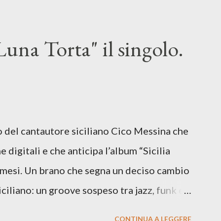
una Torta" il singolo.
lo del cantautore siciliano Cico Messina che
e digitali e che anticipa l’album “Sicilia
i mesi. Un brano che segna un deciso cambio
siciliano: un groove sospeso tra jazz, funk e
o tra italiano e siciliano, e un’urgenza
CONTINUA A LEGGERE