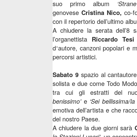
suo primo album
‘Strane
genovese
Cristina Nico,
co-fo
con il repertorio dell’ultimo al
A chiudere la serata dell’8 
l’organettista
Riccardo Tes
d
autore, canzoni popolari e m
’
percorsi artistici.
Sabato 9
spazio al cantautor
solista e due come Todo Modo -
tra cui gli estratti del n
benissimo’
e
‘Sei bellissima/la 
emotiva dell’artista e che rac
del nostro Paese.
A chiudere la due giorni sarà
le Stazioni Lunari’,
un concentra