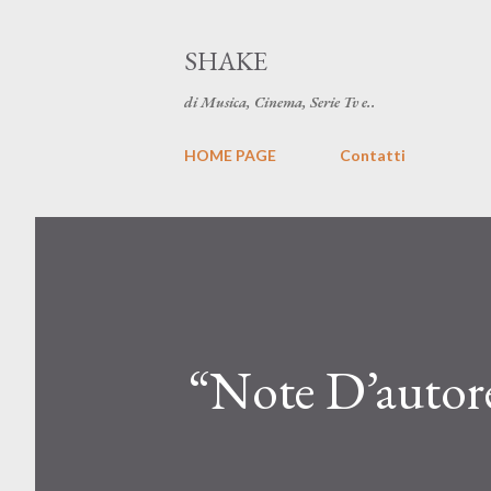
SHAKE
di Musica, Cinema, Serie Tv e..
HOME PAGE
Contatti
“Note D’autore