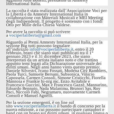
aggiunto Alba Bonetti, presidente di Amnesty
International Italia.
La raccolta è stata realizzata dall’Associazione Voci per
la Libertà e da Amnesty International Italia in
collaborazione con Materiali Musicali e MEI Meeting
degli Indipendenti. Il progetto è sostenuto con i fondi
Otto per Mille della Chiesa Valdese.
Per avere la raccolta si può scrivere
a
vociperlaliberta@gmail.com
Riguardo ai Premi Amnesty International Italia, per la
sezione Big tutti possono segnalare
all’indirizzo
info@vociperlaliberta.it
, entro il 20
febbraio, brani che siano stati pubblicati tra il 1°
gennaio 2023 e il 31 dicembre 2023, che siano
interpretati da un artista italiano noto e che trattino
appunto temi legati alla Dichiarazione universale dei
diritti umani. Negli anni hanno vinto questo premio:
Daniele Silvestri, Ivano Fossati, Modena City Ramblers,
Paola Turci, Samuele Bersani, Subsonica, Vinicio
Capossela, Carmen Consoli, Simone Cristicchi, Fiorella
Mannoia e Frankie hi-nrg mc, Enzo Avitabile e
Francesco Guccini, Max e Francesco Gazzè, Mannarino,
Edoardo Bennato, Nada Malanima, Brunori Sas, Roy
Paci, Niccolò Fabi, Negramaro, nuovamente Carmen
Consoli e Manuel Agnelli.
Per la sezione emergenti, è on line sul
sito
www.vociperlaliberta.it
il bando di concorso per la
nuova edizione, a cui possono partecipare cantautori e
band con un brano sui diritti umani, in qualsiasi lingua o