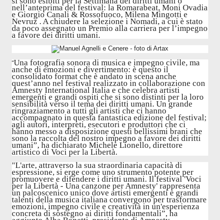
si sono esibiti per la Settimana dei diritti umani o
nell’anteprima del festival: la Romarabeat, Moni Ovadia
e Giorgio Canali & Rossofuoco, Milena Mingotti e
Nevruz . A chiudere la selezione i Nomadi, a cui è stato
da poco assegnato un Premio alla carriera per l’impegno
a favore dei diritti umani.
Una fotografia sonora di musica e impegno civile, ma
“
anche di emozioni e divertimento: è questo il
consolidato format che è andato in scena anche
quest’anno nel festival realizzato in collaborazione con
Amnesty International Italia e che celebra artisti
emergenti e grandi ospiti che si sono distinti per la loro
sensibilità verso il tema dei diritti umani. Un grande
ringraziamento a tutti gli artisti che ci hanno
accompagnato in questa fantastica edizione del festival;
agli autori, interpreti, esecutori e produttori che ci
hanno messo a disposizione questi bellissimi brani che
sono la raccolta del nostro impegno a favore dei diritti
umani”, ha dichiarato Michele Lionello, direttore
artistico di Voci per la Libertà.
"L'arte, attraverso la sua straordinaria capacità di
espressione, si erge come uno strumento potente per
promuovere e difendere i diritti umani. Il festival 'Voci
per la Libertà - Una canzone per Amnesty' rappresenta
un palcoscenico unico dove artisti emergenti e grandi
talenti della musica italiana convergono per trasformare
emozioni, impegno civile e creatività in un'esperienza
concreta di sostegno ai diritti fondamentali”, ha