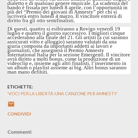
dialetto e di qualsiasi genere musicale. La scadenza del
bando è fissata per lunedì 8 aprile, con l’opportunità in
più del “Premio dei giovani di Amnesty” per chi si
iscriverà entro lunedì 4 marzo. Il vincitore entrerà di
diritto fra gli otto semifinalisti.
Di questi, quattro si esibiranno a Rovigo venerdì 19
luglio e quattro il giorno successivo. I migliori cinque
accederanno alla finale del 21. Gli artisti (a cui saranno
assicurati vitto e alloggio) saranno valutati da una
giuria composta da importanti addetti ai lavori e
giornalisti, che assegnerà il Premio Amnesty
International Italia per la sezione Emergenti. Il vincitore
avrà diritto a molti bonus, come la produzione di un
videoclip e, insieme agli altri finalisti, l’inserimento in
un album o playlist assieme ai big. Altri bonus saranno
man mano definiti.
ETICHETTE:
‘VOCI PER LA LIBERTÀ-UNA CANZONE PER AMNESTY’
CONDIVIDI
Commenti