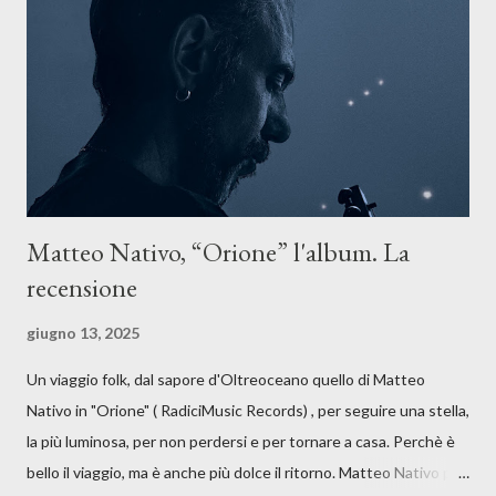
forma di assoluzione, nel vivere e nel suonare, nel trovare respiro
anche quando l’aria sembra farsi più densa. Il brano è anche una
dichiarazione d’intenti: Cico Messina apre il suo nuovo percorso
artistico con una composizi...
Matteo Nativo, “Orione” l'album. La
recensione
giugno 13, 2025
Un viaggio folk, dal sapore d'Oltreoceano quello di Matteo
Nativo in "Orione" ( RadiciMusic Records) , per seguire una stella,
la più luminosa, per non perdersi e per tornare a casa. Perchè è
bello il viaggio, ma è anche più dolce il ritorno. Matteo Nativo per