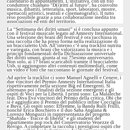
calendario di appuntamenti. L’iniziativa, con un filo
conduttore chiamato "D(i)ritti al futuro", ha coinvolto
musica, dibattiti, letteratura, sport, laboratori, mostre,
spettacoli artistici, teatrali e cinematografici. Il tutto
reso possibile grazie a una collaborazione inedita tra
associazioni ed enti del territorio.
La “Settimana dei diritti umani” si è conclusa appunto
con il festival musicale legato ad Amnesty International.
Una selezione dei brani del festival è ora racchiusa in
una raccolta che ha preso forma nella realizzazione di
un braccialetto Usb. All’interno c’è una tracklist nutrita
e variegata, con brani che valorizzano la musica e i
principi fondamentali della Dichiarazione universale
dei diritti umani, giunta al sui 75esimo anniversario.
Non solo, ai 17 brani scaricabili tramite il braccialetto
Usb, si aggiungono altri contenuti multimediali, come
un video e foto che raccontano le giornate del festival.
Ad aprire la tracklist ci sono Manuel Agnelli e Cenere, i
due vincitori del Premio Amnesty International Italia
rispettivamente nella sezione Big ed Emergenti. Si
alternano poi i finalisti della sezione emergenti e gli
ospiti di Voci per la Libertà. I primi sono: La Malaleche
feat. Diva Eva vincitori del Premio della critica, Obi che
si è aggiudicato il Premio del pubblico infine Cocciglia
e Buva. Gli ospiti sono: Effemme, la Banda Rulli Frulli,
nonchè Erica Boschiero e il duo Saba Anglana &
Lorenzo Monguzzi in rappresentanza del progetto
“Shahida - Tracce di libertà” e gli studenti del
dipartimento pop rock del Conservatorio Venezze di
Rovigo. A completare la raccolta i prestigiosi ospiti che