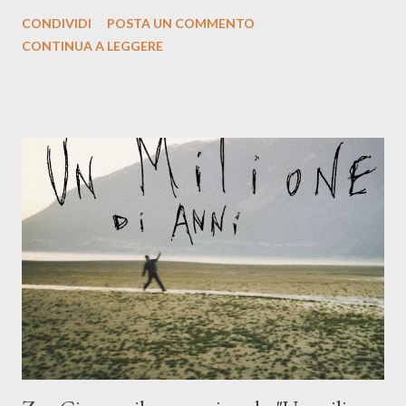
la prima si cimenta con un album di inediti e ci arriva ad un'età
CONDIVIDI
POSTA UN COMMENTO
indubbiamente matura e consapevole oltre che con ottimi
CONTINUA A LEGGERE
compagni di avventura: Francesco Moneti (violino), Bob
Mangione (armonica), Michele Mingrone (chitarra), Lele Fontana
(piano e hammond), Elisa Barducci e Claudia Moretti (cori) e con
l'apporto e la voce della cantautrice Silvia Conti. Perdersi.
Dicevamo. Ed è da qui che il nostro inizia questo concept
musicale, con " Che ora è" , raccontando la separazione dalla
moglie, del senso di sconfitta e del caldo afoso che opprime,
giusta condizione di sopraffazione: "Non so che ora è, che giorno
è, di questa estate che...". E' raro fare uscire come singolo una
cover, ma...