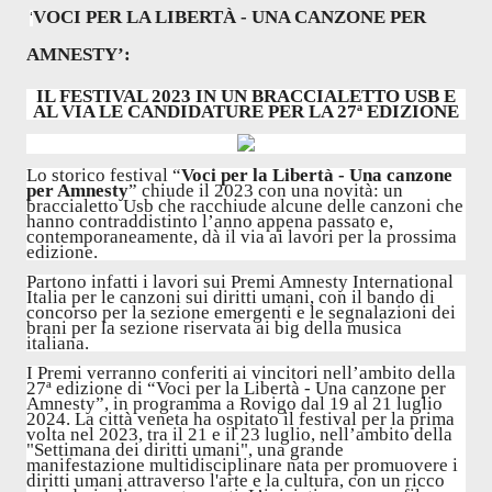
VOCI PER LA LIBERTÀ - UNA CANZONE PER
‘
AMNESTY’:
IL FESTIVAL 2023 IN UN BRACCIALETTO USB E
AL VIA LE CANDIDATURE PER LA 27ª EDIZIONE
Lo storico festival “
Voci per la Libertà - Una canzone
per Amnesty
” chiude il 2023 con una novità: un
braccialetto Usb che racchiude alcune delle canzoni che
hanno contraddistinto l’anno appena passato e,
contemporaneamente, dà il via ai lavori per la prossima
edizione.
Partono infatti i lavori sui Premi Amnesty International
Italia per le canzoni sui diritti umani, con il bando di
concorso per la sezione emergenti e le segnalazioni dei
brani per la sezione riservata ai big della musica
italiana.
I Premi verranno conferiti ai vincitori nell’ambito della
27ª edizione di “Voci per la Libertà - Una canzone per
Amnesty”, in programma a Rovigo dal 19 al 21 luglio
2024. La città veneta ha ospitato il festival per la prima
volta nel 2023, tra il 21 e il 23 luglio, nell’ambito della
"Settimana dei diritti umani", una grande
manifestazione multidisciplinare nata per promuovere i
diritti umani attraverso l'arte e la cultura, con un ricco