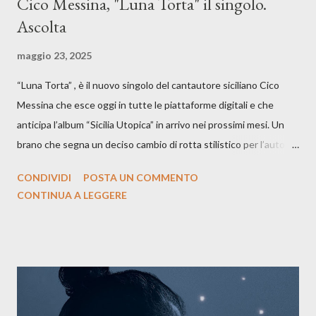
Cico Messina, "Luna Torta" il singolo.
Ascolta
maggio 23, 2025
“Luna Torta” , è il nuovo singolo del cantautore siciliano Cico
Messina che esce oggi in tutte le piattaforme digitali e che
anticipa l’album “Sicilia Utopica” in arrivo nei prossimi mesi. Un
brano che segna un deciso cambio di rotta stilistico per l’autore
siciliano: un groove sospeso tra jazz, funk e canzone d’autore, un
CONDIVIDI
POSTA UN COMMENTO
testo ibrido tra italiano e siciliano, e un’urgenza espressiva che
CONTINUA A LEGGERE
riflette il peso del presente. ASCOLTA IL BRANO SU SPOTIFY
ASCOLTA IL BRANO SU TUTTE LE PIATTAFORME DIGITALI
Il testo di Luna Torta nasce in un momento di blocco creativo, in
un tempo segnato da guerre, disorientamento e tensioni globali.
La canzone racconta la difficoltà di creare, e perfino di esistere,
sotto il peso della realtà. Ma lo fa cercando una via d’uscita, una