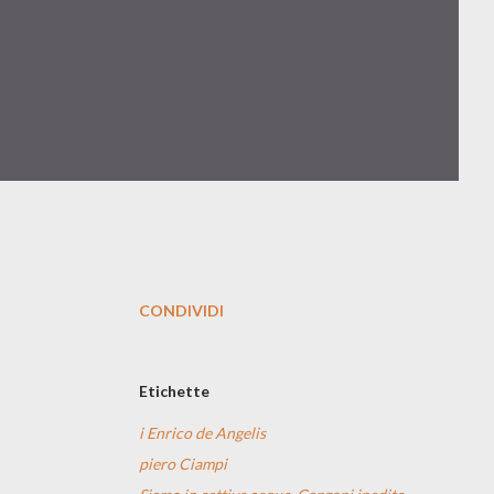
CONDIVIDI
Etichette
i Enrico de Angelis
piero Ciampi