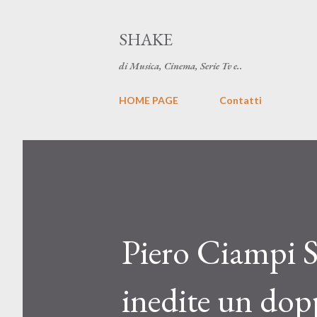
SHAKE
di Musica, Cinema, Serie Tv e..
HOME PAGE
Contatti
Piero Ciampi S
inedite un dop