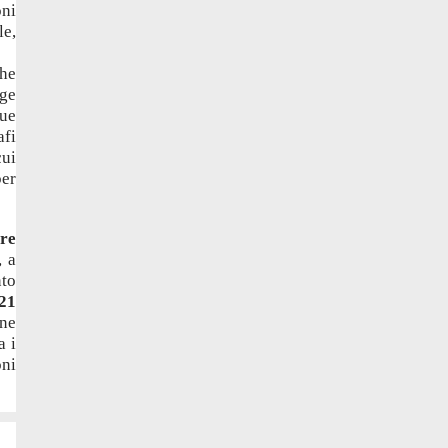
oni
le,
che
age
sue
afi
cui
er
bre
 a
nto
 21
one
a i
oni