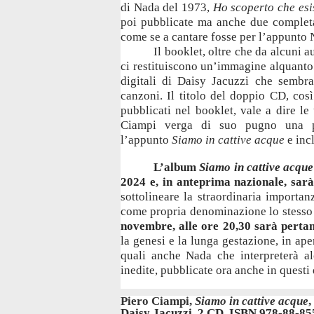
di Nada del 1973,
Ho scoperto che esi
poi pubblicate ma anche due completam
come se a cantare fosse per l’appunto
Il booklet, oltre che da alcuni a
ci restituiscono un’immagine alquanto 
digitali di Daisy Jacuzzi che sembra
canzoni. Il titolo del doppio CD, cos
pubblicati nel booklet, vale a dire le
Ciampi verga di suo pugno una pos
l’appunto
Siamo in cattive acque
e inc
L’album
Siamo in cattive acqu
2024 e, in anteprima nazionale, sar
sottolineare la straordinaria importa
come propria denominazione lo stesso 
novembre, alle ore 20,30 sarà perta
la genesi e la lunga gestazione, in ape
quali anche Nada che interpreterà al
inedite, pubblicate ora anche in questi
Piero Ciampi,
Siamo in cattive acque
,
Daisy Jacuzzi, 2 CD, ISBN 978-88-85