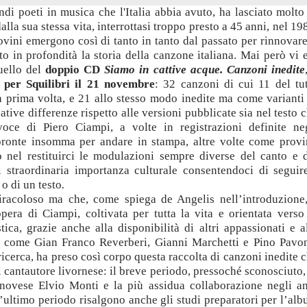
ndi poeti in musica che l'Italia abbia avuto, ha lasciato molto
lla sua stessa vita, interrottasi troppo presto a 45 anni, nel 19
ovini emergono così di tanto in tanto dal passato per rinnovare
o in profondità la storia della canzone italiana. Mai però vi 
uello del
doppio CD
Siamo in cattive acque. Canzoni inedite
a per Squilibri il 21 novembre
: 32 canzoni di cui 11 del tu
la prima volta, e 21 allo stesso modo inedite ma come varianti
ative differenze rispetto alle versioni pubblicate sia nel testo 
oce di Piero Ciampi, a volte in registrazioni definite ne
 pronte insomma per andare in stampa, altre volte come provi
nel restituirci le modulazioni sempre diverse del canto e 
i straordinaria importanza culturale consentendoci di seguir
o di un testo
.
racoloso ma che, come spiega de Angelis nell’introduzione
pera di Ciampi, coltivata per tutta la vita e orientata verso
tica, grazie anche alla disponibilità di altri appassionati e a
i come Gian Franco Reverberi, Gianni Marchetti e Pino Pavo
icerca, ha preso così corpo questa raccolta di canzoni inedite 
el cantautore livornese: il breve periodo, pressoché sconosciuto,
novese Elvio Monti e la più assidua collaborazione negli a
’ultimo periodo risalgono anche gli studi preparatori per l’al