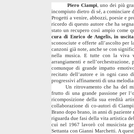
Piero Ciampi
, uno dei più gra
incompiuto dietro di sé, a cominciare da
Progetti a venire, abbozzi, poesie e pr
ricordo di questo autore che ha segnat
stato un recupero così ampio come q
cura di Enrico de Angelis, in uscit
sconosciute e offerte all’ascolto per 
canzoni già note, anche se con signific
nella musica. E tutte con la viva v
arrangiamenti e nell’orchestrazione,
comunque di grande impatto emotivo 
recitato dell’autore e in ogni caso d
progressivi affinamenti di una melodia 
Un ritrovamento che ha del mi
frutto di una grande passione per l’o
ricomposizione della sua eredità artis
collaborazione di co-autori di Ciamp
Brano dopo brano, in anni di paziente r
riguarda due fasi della vita artistica d
cui nel 1967 lavorò col musicista ge
Settanta con Gianni Marchetti. A quest