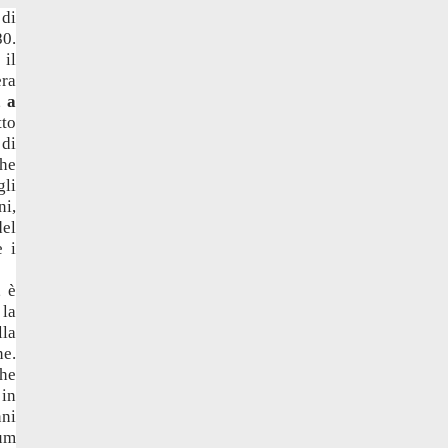
 di
80.
 il
era
,
a
tto
 di
che
gli
ni,
del
e i
, è
 la
lla
ne.
che
 in
nni
bum