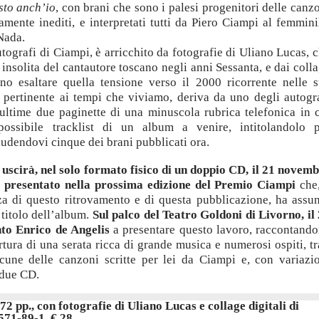
sto anch’io
, con brani che sono i palesi progenitori delle canz
ente inediti, e interpretati tutti da Piero Ciampi al femmini
 Nada.
utografi di Ciampi, è arricchito da fotografie di Uliano Lucas, 
insolita del cantautore toscano negli anni Sessanta, e dai coll
no esaltare quella tensione verso il 2000 ricorrente nelle 
ì pertinente ai tempi che viviamo, deriva da uno degli autogr
 ultime due paginette di una minuscola rubrica telefonica in 
sibile tracklist di un album a venire, intitolandolo p
ludendovi cinque dei brani pubblicati ora.
e
uscirà, nel solo formato fisico di un doppio CD, il 21 novem
à presentato nella prossima edizione del Premio Ciampi
che,
nza di questo ritrovamento e di questa pubblicazione, ha assu
titolo dell’album.
Sul palco del Teatro Goldoni di Livorno, il
nto Enrico de Angelis
a presentare questo lavoro, raccontand
rtura di una serata ricca di grande musica e numerosi ospiti, tr
cune delle canzoni scritte per lei da Ciampi e, con variazi
 due CD.
72 pp., con fotografie di Uliano Lucas e collage digitali di
571-89-1, € 28