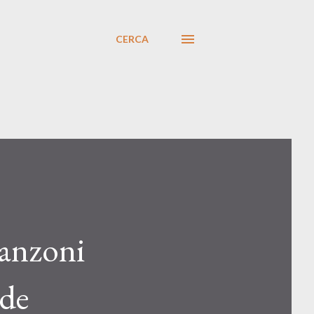
CERCA
Canzoni
 de